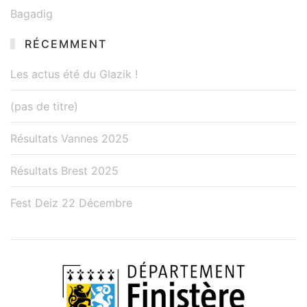
Bagadig
RÉCEMMENT
Les actus été du Glazik !
(pas de titre)
Résultats Vannes 2025
Résultats Brest 2025
Fest Deiz 22 Décembre